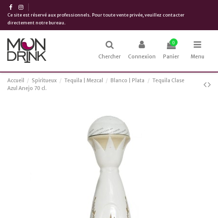
Ce site est réservé aux professionnels. Pour toute vente privée, veuillez contacter
directement notre bureau.
0
Chercher
Connexion
Panier
Menu
Accueil
Spiritueux
Tequila | Mezcal
Blanco | Plata
Tequila Clase
Azul Anejo 70 cl.