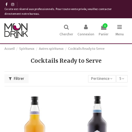
Ce site est réservé aux professionnels. Pour toute vente privée, veuillez contacter
directement notre bureau.
0
Chercher
Connexion
Panier
Menu
Accueil
Spiritueux
Autres spiritueux
Cocktails Ready to Serve
Cocktails Ready to Serve
Filtrer
Pertinence
5