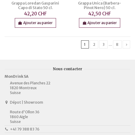
Grappa Loredan Gasparini
Grappa Unica (Barbera-
Capo di Stato 50 cl.
Pinot Nero) 50 cl.
42,20 CHF
42,50 CHF
Ajouter au panier
Ajouter au panier
1
2
3
…
8
Nous contacter
MonDrink SA
Avenue des Planches 22
1820 Montreux
Suisse
Dépot | Showroom
Route d'Ollon 36
1860 Aigle
Suisse
+41 79 388 83 76