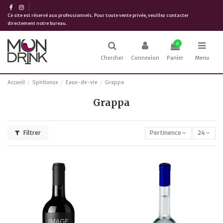
Ce site est réservé aux professionnels. Pour toute vente privée, veuillez contacter
directement notre bureau.
0
Chercher
Connexion
Panier
Menu
Accueil
Spiritueux
Eaux-de-vie
Grappa
Grappa
Filtrer
Pertinence
24