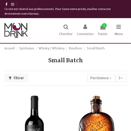
Ce site est réservé aux professionnels. Pour toute vente privée, veuillez contacter
directement notre bureau.
0
Chercher
Connexion
Panier
Menu
Accueil
Spiritueux
Whisky | Whiskey
Bourbon
Small Batch
Small Batch
Filtrer
Pertinence
3