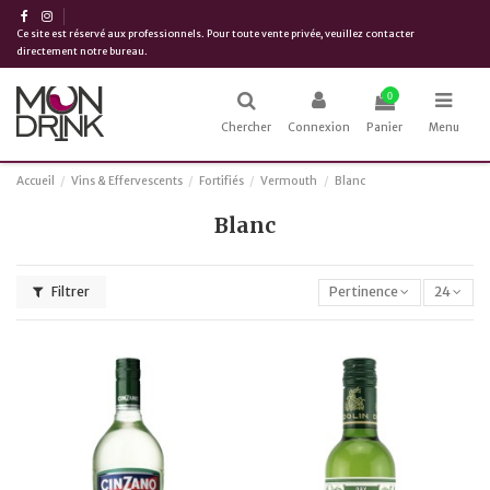
Ce site est réservé aux professionnels. Pour toute vente privée, veuillez contacter
directement notre bureau.
0
Chercher
Connexion
Panier
Menu
Accueil
Vins & Effervescents
Fortifiés
Vermouth
Blanc
Blanc
Filtrer
Pertinence
24