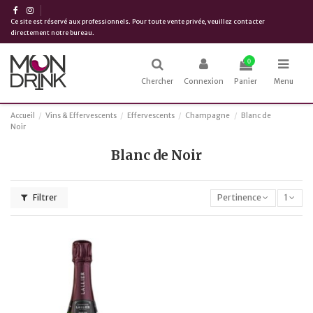
Ce site est réservé aux professionnels. Pour toute vente privée, veuillez contacter
directement notre bureau.
0
Chercher
Connexion
Panier
Menu
Accueil
Vins & Effervescents
Effervescents
Champagne
Blanc de
Noir
Blanc de Noir
Filtrer
Pertinence
1