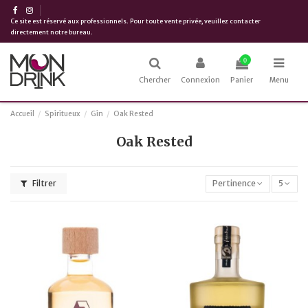
Ce site est réservé aux professionnels. Pour toute vente privée, veuillez contacter
directement notre bureau.
0
Chercher
Connexion
Panier
Menu
Accueil
Spiritueux
Gin
Oak Rested
Oak Rested
Filtrer
Pertinence
5