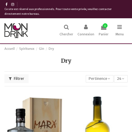
Ce site est réservé aux professionnels. Pour toute vente privée, veuillez contacter
directement notre bureau.
0
Chercher
Connexion
Panier
Menu
Accueil
Spiritueux
Gin
Dry
Dry
Filtrer
Pertinence
24