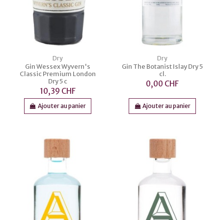
Dry
Dry
Gin Wessex Wyvern's
Gin The Botanist Islay Dry 5
Classic Premium London
cl.
Dry 5 c
0,00 CHF
10,39 CHF
Ajouter au panier
Ajouter au panier