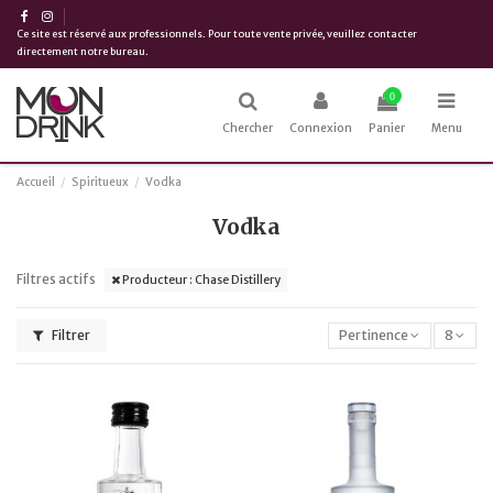
Ce site est réservé aux professionnels. Pour toute vente privée, veuillez contacter
directement notre bureau.
0
Chercher
Connexion
Panier
Menu
Accueil
Spiritueux
Vodka
Vodka
Filtres actifs
Producteur : Chase Distillery
Filtrer
Pertinence
8