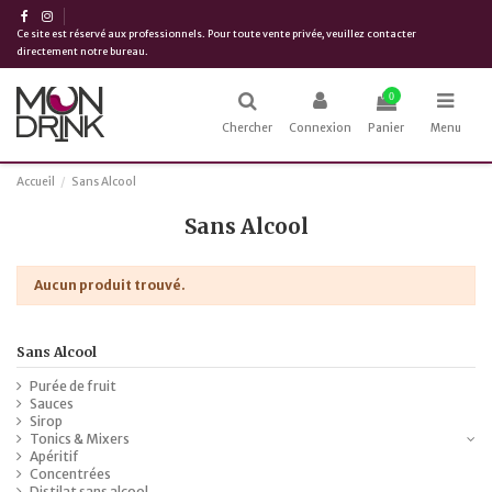
Ce site est réservé aux professionnels. Pour toute vente privée, veuillez contacter
directement notre bureau.
0
Chercher
Connexion
Panier
Menu
Accueil
Sans Alcool
Sans Alcool
Aucun produit trouvé.
Sans Alcool
Purée de fruit
Sauces
Sirop
Tonics & Mixers
Apéritif
Concentrées
Distilat sans alcool