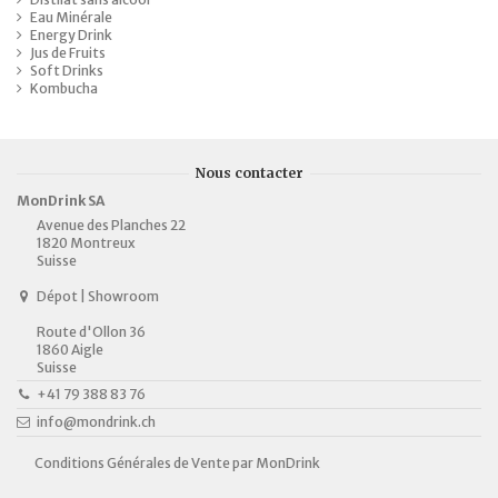
Eau Minérale
Energy Drink
Jus de Fruits
Soft Drinks
Kombucha
Nous contacter
MonDrink SA
Avenue des Planches 22
1820 Montreux
Suisse
Dépot | Showroom
Route d'Ollon 36
1860 Aigle
Suisse
+41 79 388 83 76
info@mondrink.ch
Conditions Générales de Vente par MonDrink