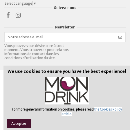
Select Language
▼
Suivez-nous
Newsletter
Vous pouvez vous désinscrire à tout
moment. Vous trouverez pour cela nos
informations de contact dans les
conditions d'utilisation du site.
We use cookies to ensure you have the best experience!
Bières, alcopops et vins:
16 ans révolus
Spiritueux:
18 ans révolus
MonDrink Online Shop | Réalisation:
Abelia
For more general information on cookies, please read
the Cookies Policy
article
.
Accepter