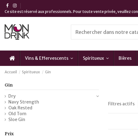
Ce site est réservé aux professionnels. Pour toute vente privée, veuillez c
Vins & Effervescents
Spiritueux
Bières
Accueil
Spiritueux
Gin
Gin
Dry
Navy Strength
Filtres actifs
Oak Rested
Old Tom
Sloe Gin
Prix